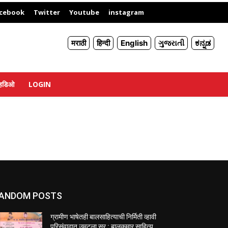
X
cebook
Twitter
Youtube
instagram
मराठी
हिन्दी
English
ગુજરાતી
ಕನ್ನಡ
्हिडिओ
LOGIN
ANDOM POSTS
ग्रामीण भाषेतही बालसाहित्याची निर्मिती व्हावी
परिसंवादात उमटला सूर : बालकुमार साहित्य