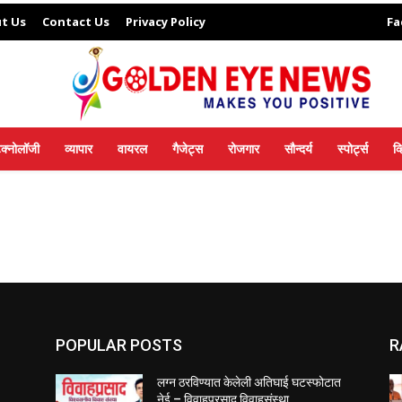
t Us
Contact Us
Privacy Policy
Fa
ेक्नोलॉजी
व्यापार
वायरल
गैजेट्स
रोजगार
सौन्दर्य
स्पोर्ट्स
व
POPULAR POSTS
R
लग्न ठरविण्यात केलेली अतिघाई घटस्फोटात
नेई – विवाहप्रसाद विवाहसंस्था