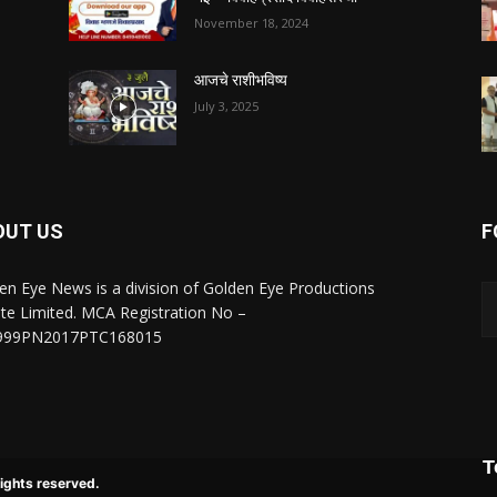
November 18, 2024
आजचे राशीभविष्य
July 3, 2025
OUT US
F
en Eye News is a division of Golden Eye Productions
ate Limited. MCA Registration No –
999PN2017PTC168015
T
rights reserved.