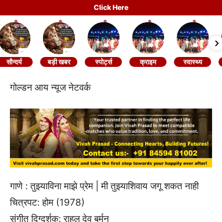
Click Here
सौन्दर्य
बड़ी खबर
स्पोर्ट्स
क्राइम
स्वास्थ्य
गोल्डन आय न्यूज नेटवर्क
गाणे : तुझ्याविना माझे प्रेम | मी तुझ्याशिवाय जगू शकत नाही
चित्रपट: होम (1978)
संगीत दिग्दर्शक: राहुल देव बर्मन