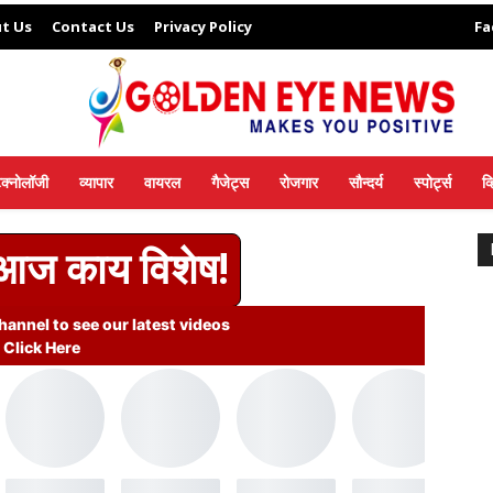
t Us
Contact Us
Privacy Policy
Fa
ेक्नोलॉजी
व्यापार
वायरल
गैजेट्स
रोजगार
सौन्दर्य
स्पोर्ट्स
व
 आज काय विशेष!
annel to see our latest videos
Click Here