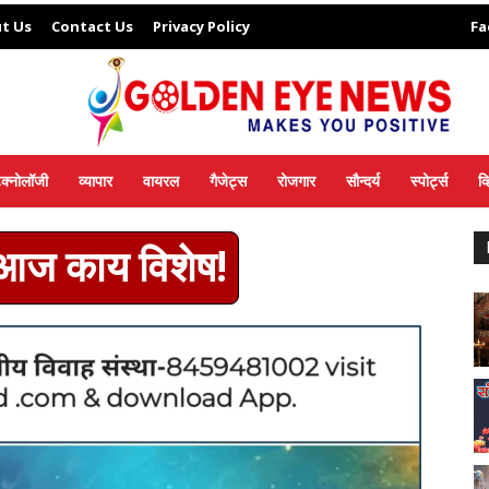
t Us
Contact Us
Privacy Policy
Fa
ेक्नोलॉजी
व्यापार
वायरल
गैजेट्स
रोजगार
सौन्दर्य
स्पोर्ट्स
व
 आज काय विशेष!