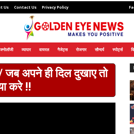
t Us
Contact Us
Privacy Policy
Fa
ेक्नोलॉजी
व्यापार
वायरल
गैजेट्स
रोजगार
सौन्दर्य
स्पोर्ट्स
व
// जब अपने ही दिल दुखाए तो
या करे !!