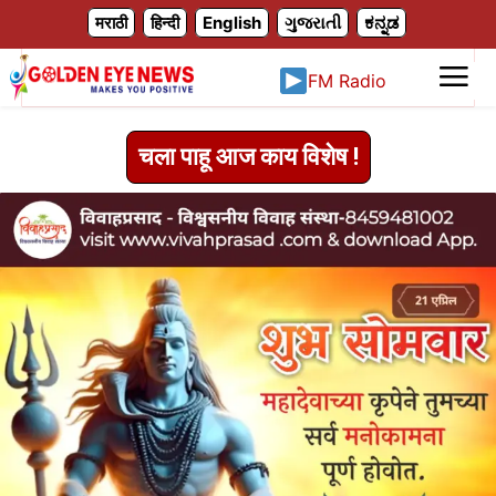
X
मराठी
हिन्दी
English
ગુજરાતી
ಕನ್ನಡ
FM Radio
चला पाहू आज काय विशेष !