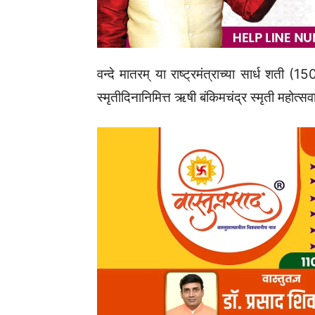
वन्दे मातरम्‌‍ या राष्ट्रमंत्राच्या सार्ध शती (
स्मृतीदिनानिमित्त ऋषी बंकिमचंद्र स्मृती महो