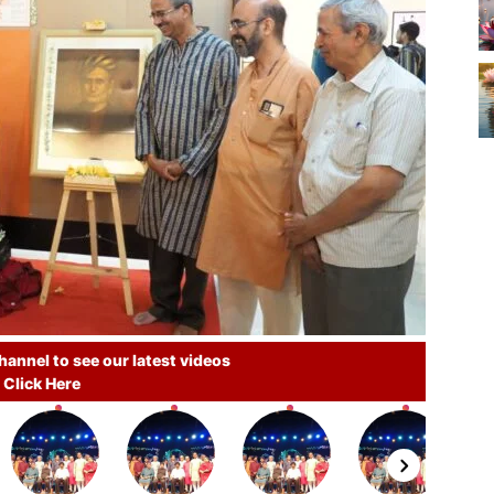
annel to see our latest videos
Click Here