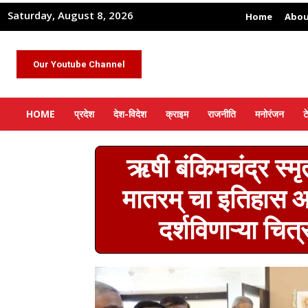
Saturday, August 8, 2026
Home
Abou
Our Youtube Channel
HOME
प्रदेश
देश-विदेश
क्राइम
राजनीति
मनोरंजन
ट
ऋषी बंकिमचंद्र स्मृत
मातरम्‌‍ चा इतिहास 
दर्शविणाऱ्या चित्