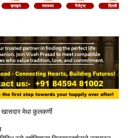
क्राइम
स्वास्थ्य
गैजेट्स
दिल्ली
श : खासदार मेधा कुलकर्णी
त