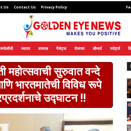
t Us
Contact Us
Privacy Policy
Fa
ेक्नोलॉजी
व्यापार
वायरल
गैजेट्स
रोजगार
सौन्दर्य
स्पोर्ट्स
व
ी महोत्सवाची सुरुवात वन्दे
आणि भारतमातेची विविध रूपे
रप्रदर्शनाचे उद्घाटन !!