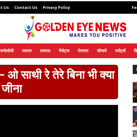
t Us
Contact Us
Privacy Policy
Fa
ेक्नोलॉजी
व्यापार
वायरल
गैजेट्स
रोजगार
सौन्दर्य
स्पोर्ट्स
व
 साथी रे तेरे बिना भी क्या
जीना