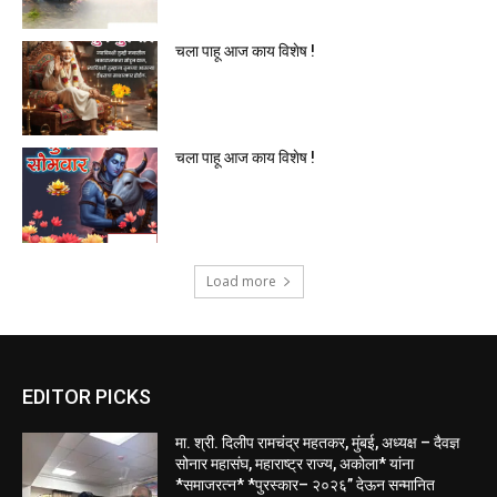
चला पाहू आज काय विशेष !
चला पाहू आज काय विशेष !
Load more
EDITOR PICKS
मा. श्री. दिलीप रामचंद्र महतकर, मुंबई, अध्यक्ष – दैवज्ञ
सोनार महासंघ, महाराष्ट्र राज्य, अकोला* यांना
*समाजरत्न* *पुरस्कार– २०२६” देऊन सन्मानित