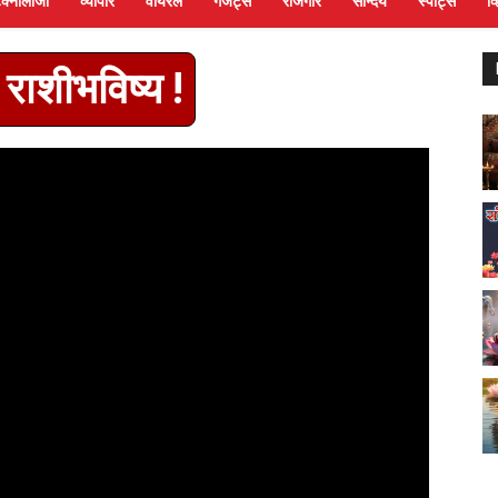
ेक्नोलॉजी
व्यापार
वायरल
गैजेट्स
रोजगार
सौन्दर्य
स्पोर्ट्स
व
राशीभविष्य !