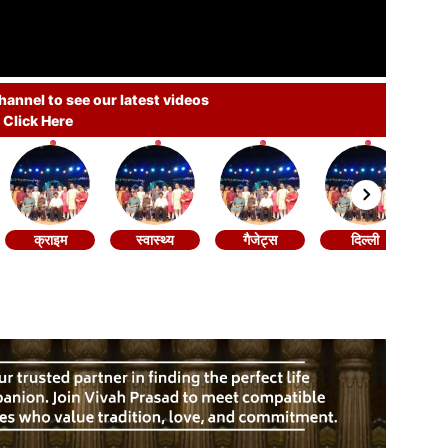
annel to see our latest videos
Click Here
क्राइम
स्वास्थ्य
गैजेट्स
दिल्ली