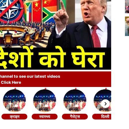
annel to see our latest videos
Click Here
क्राइम
स्वास्थ्य
गैजेट्स
दिल्ली