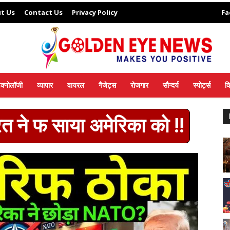
t Us
Contact Us
Privacy Policy
Fa
ेक्नोलॉजी
व्यापार
वायरल
गैजेट्स
रोजगार
सौन्दर्य
स्पोर्ट्स
व
रत ने फ साया अमेरिका को !!