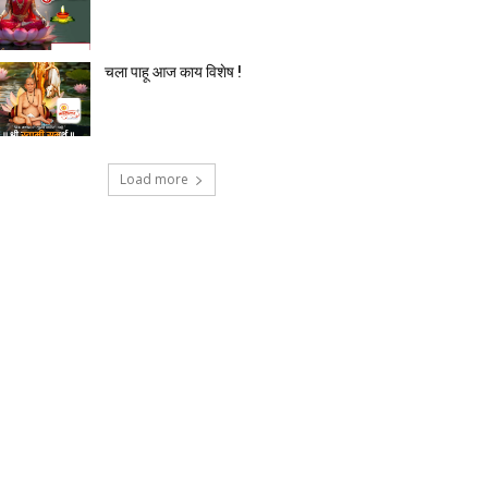
चला पाहू आज काय विशेष !
Load more
टेक्नोलॉजी
देश-विदेश
प्रदेश
बिज़नेस
मनोर