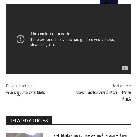
Previous article
Next article
चला पाहू आज काय विशेष !
फॅशन आरोग्य सौंदर्य टिप्स – स्मिता
शेवाळे
RELATED ARTICLES
मा. श्री. दिलीप रामचंद्र महतकर, मुंबई, अध्यक्ष – दैवज्ञ