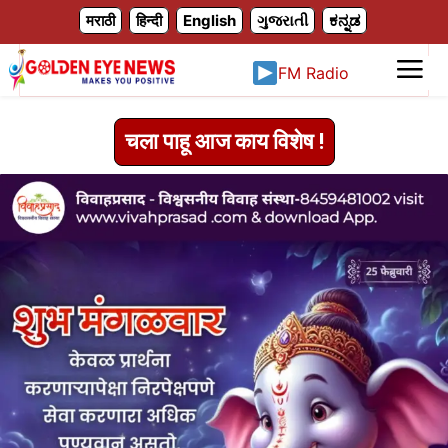
X
मराठी
हिन्दी
English
ગુજરાતી
ಕನ್ನಡ
FM Radio
चला पाहू आज काय विशेष !