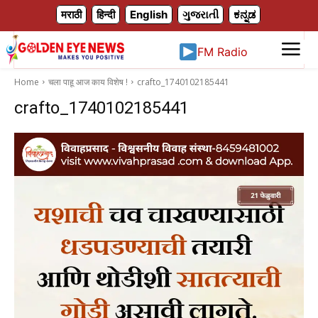
X
मराठी
हिन्दी
English
ગુજરાતી
ಕನ್ನಡ
FM Radio
Home
चला पाहू आज काय विशेष !
crafto_1740102185441
crafto_1740102185441