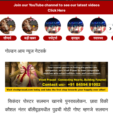
Join our YouTube channel to see our latest videos
Click Here
सौन्दर्य
बड़ी खबर
स्पोर्ट्स
क्राइम
स्वास्थ्य
गोल्डन आय न्यूज नेटवर्क
सिकंदर पोस्टर सलमान खानचे पुनरावलोकन. छावा विकी
कौशल नंतर बॉलीवूडमधील पुढची मोठी गोष्ट म्हणजे सलमान