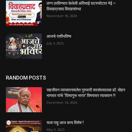
लग्न ठरविण्यात केलेली अतिघाई घटस्फोटात नेई –
विवाहप्रसाद विवाहसंस्था
November 18, 2024
आजचे राशीभविष्य
July 3, 2025
RANDOM POSTS
सहजीवन व्याख्यानमालेत गुरुवारी सरसंघचालक डॉ. मोहन
भागवत यांचे ‌‘विश्वगुरू भारत‌’ विषयावर व्याख्यान !!
December 16, 2024
चला पाहू आज काय विशेष !
May 9, 2025