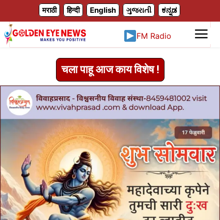
X
मराठी
हिन्दी
English
ગુજરાતી
ಕನ್ನಡ
FM Radio
चला पाहू आज काय विशेष !