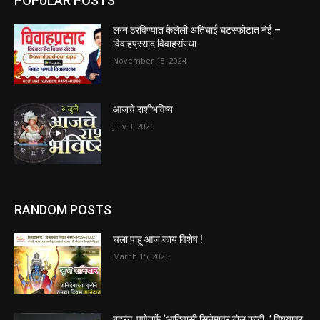
POPULAR POSTS
लग्न ठरविण्यात केलेली अतिघाई घटस्फोटात नेई –
विवाहप्रसाद विवाहसंस्था
November 18, 2024
आजचे राशीभविष्य
July 3, 2025
RANDOM POSTS
चला पाहू आज काय विशेष !
March 15, 2025
बहुरंग, पुणेतर्फे ‘आदिवासी सिनेमावर बोलू काही..’ विषयावर