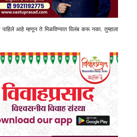
ा पाहिले आहे म्हणून ते मिळविण्यात विलंब करू नका. तुम्हाला