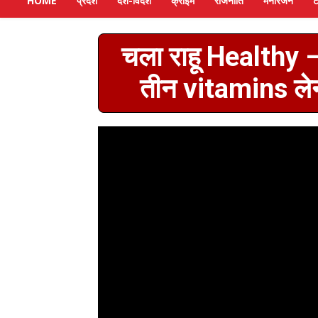
HOME
प्रदेश
देश-विदेश
क्राइम
राजनीति
मनोरंजन
ट
चला राहू Healthy –
तीन vitamins लेन