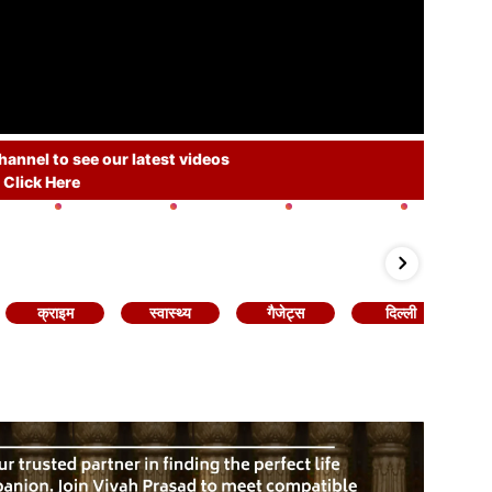
annel to see our latest videos
Click Here
क्राइम
स्वास्थ्य
गैजेट्स
दिल्ली