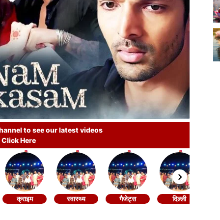
annel to see our latest videos
Click Here
क्राइम
स्वास्थ्य
गैजेट्स
दिल्ली