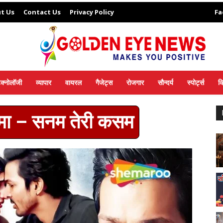
t Us
Contact Us
Privacy Policy
Fa
ेक्नोलॉजी
व्यापार
वायरल
गैजेट्स
रोजगार
सौन्दर्य
स्पोर्ट्स
व
िनेमा – सनम तेरी कसम