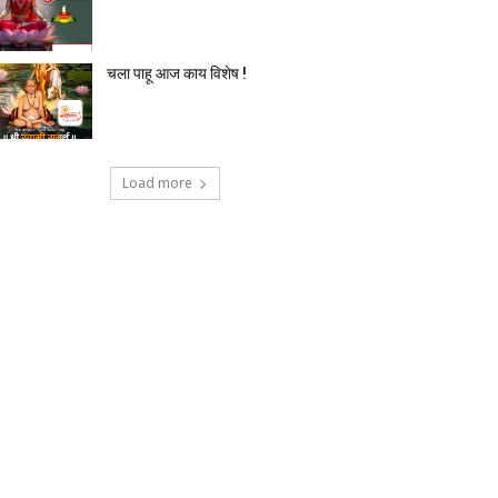
चला पाहू आज काय विशेष !
Load more
टेक्नोलॉजी
देश-विदेश
प्रदेश
बिज़नेस
मनोर