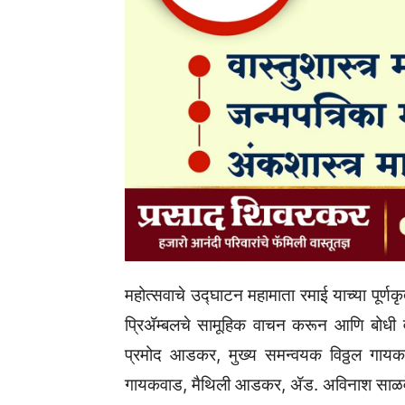
महोत्सवाचे उद्घाटन महामाता रमाई याच्या पूर्ण
प्रिॲम्बलचे सामूहिक वाचन करून आणि बोधी वृ
प्रमोद आडकर, मुख्य समन्वयक विठ्ठल गायक
गायकवाड, मैथिली आडकर, ॲड. अविनाश साळवे,