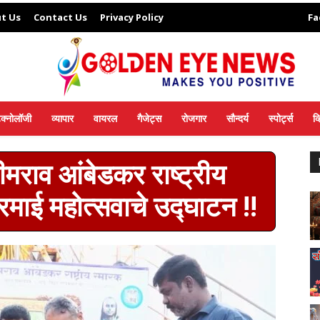
t Us
Contact Us
Privacy Policy
Fa
ेक्नोलॉजी
व्यापार
वायरल
गैजेट्स
रोजगार
सौन्दर्य
स्पोर्ट्स
व
ीमराव आंबेडकर राष्ट्रीय
रमाई महोत्सवाचे उद्घाटन !!