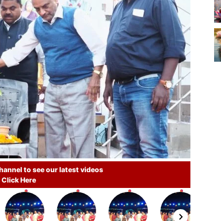
annel to see our latest videos
Click Here