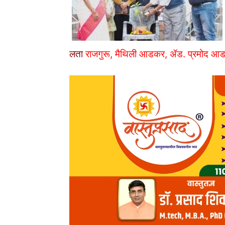
लता
राजगुरू, मैथिली आडकर, ॲड. प्रमोद आ