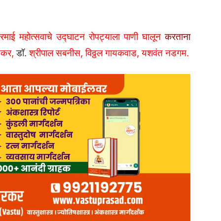
रमाई महोत्सवाचे उद्घाटन रोपट्याला पाणी घालून
करताना
डकर,
डॉ.
श्रीपाल सबनीस, विठ्ठल गायकवाड, यशवंत नडगम.