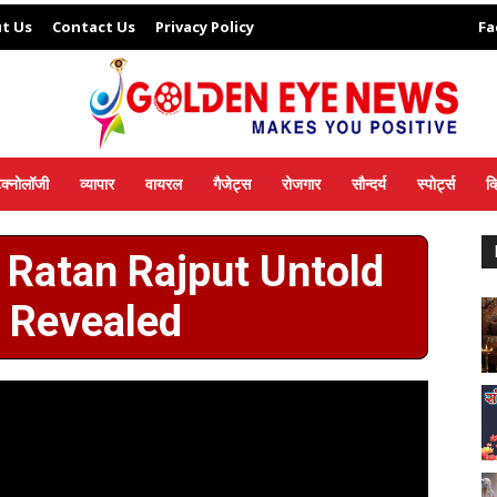
t Us
Contact Us
Privacy Policy
Fa
ेक्नोलॉजी
व्यापार
वायरल
गैजेट्स
रोजगार
सौन्दर्य
स्पोर्ट्स
व
 – Ratan Rajput Untold
y Revealed