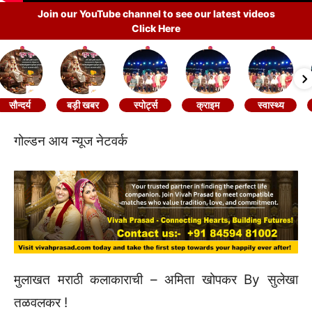
Join our YouTube channel to see our latest videos
Click Here
सौन्दर्य
बड़ी खबर
स्पोर्ट्स
क्राइम
स्वास्थ्य
गोल्डन आय न्यूज नेटवर्क
मुलाखत मराठी कलाकाराची – अमिता खोपकर By सुलेखा
तळवलकर !