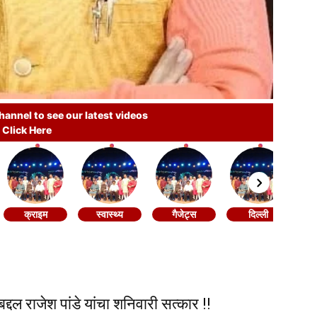
annel to see our latest videos
Click Here
क्राइम
स्वास्थ्य
गैजेट्स
दिल्ली
्दल राजेश पांडे यांचा शनिवारी सत्कार !!