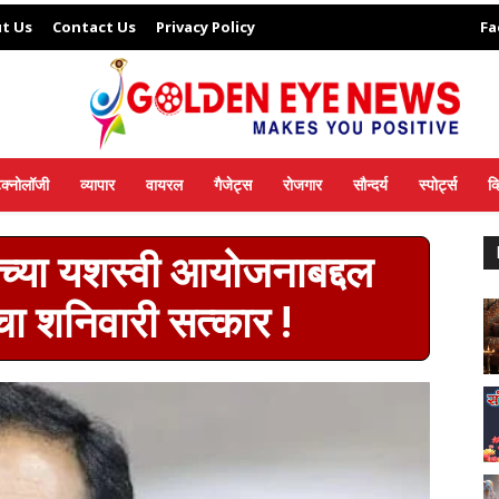
t Us
Contact Us
Privacy Policy
Fa
ेक्नोलॉजी
व्यापार
वायरल
गैजेट्स
रोजगार
सौन्दर्य
स्पोर्ट्स
व
वाच्या यशस्वी आयोजनाबद्दल
ंचा शनिवारी सत्कार !