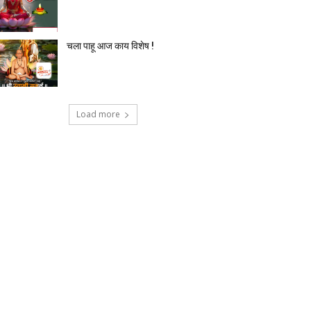
चला पाहू आज काय विशेष !
Load more
टेक्नोलॉजी
देश-विदेश
प्रदेश
बिज़नेस
मनोर