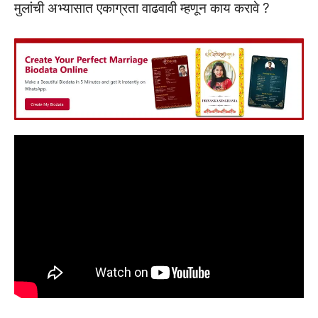
मुलांची अभ्यासात एकाग्रता वाढवावी म्हणून काय करावे ?