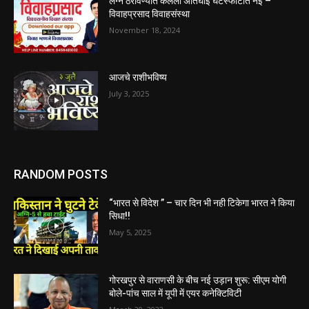
लग्न ठरविण्यात केलेली अतिघाई घटस्फोटात नेई –
विवाहप्रसाद विवाहसंस्था
November 18, 2024
आजचे राशीभविष्य
July 3, 2025
RANDOM POSTS
“भारत से विदेश ” – चार दिन भी नही टिकेगा भारत ने किया
सिधा!!
May 5, 2025
गोरखपुर से वाराणसी के बीच नई उड़ान शुरू: सीएम योगी
बोले-पांच साल में यूपी में एयर कनेक्टिविटी