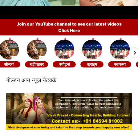
Join our YouTube channel to see our latest videos
Click Here
सौन्दर्य
बड़ी खबर
स्पोर्ट्स
क्राइम
स्वास्थ्य
गोल्डन आय न्यूज नेटवर्क