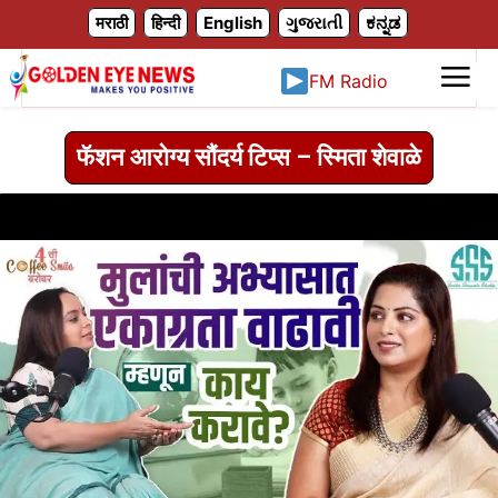
X
मराठी
हिन्दी
English
ગુજરાતી
ಕನ್ನಡ
FM Radio
फॅशन आरोग्य सौंदर्य टिप्स – स्मिता शेवाळे