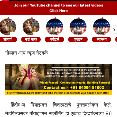
Join our YouTube channel to see our latest videos
Click Here
सौन्दर्य
बड़ी खबर
स्पोर्ट्स
क्राइम
स्वास्थ्य
गोल्डन आय न्यूज नेटवर्क
हिंदीमध्य मियाझगन चित्रपटाचे पुनरावलोकन केले.
नेटफ्लिक्सवर मीयाझागन स्ट्रीमिंग हा एकाच दिग्दर्शकाच्या 96