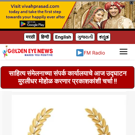
X
मराठी
हिन्दी
English
ગુજરાતી
ಕನ್ನಡ
FM Radio
साहित्य संमेलनाच्या संपर्क कार्यालयाचे आज उद्घाटन
मुरलीधर मोहोळ करणार प्रकाशकांशी चर्चा !!