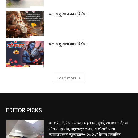
चला पाहू आज काय विशेष !
चला पाहू आज काय विशेष !
Load more
EDITOR PICKS
मा. श्री. दिलीप रामचंद्र महतकर, मुंबई, अध्यक्ष – दैवज्ञ
सोनार महासंघ, महाराष्ट्र राज्य, अकोला* यांना
*समाजरत्न* *पुरस्कार– २०२६” देऊन सन्मानित