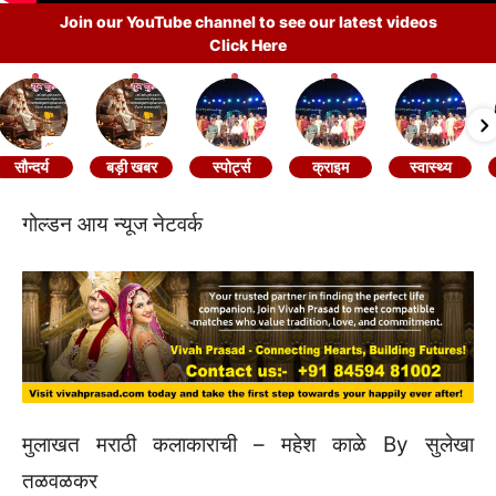
Join our YouTube channel to see our latest videos
Click Here
सौन्दर्य
बड़ी खबर
स्पोर्ट्स
क्राइम
स्वास्थ्य
गोल्डन आय न्यूज नेटवर्क
मुलाखत मराठी कलाकाराची – महेश काळे By सुलेखा
तळवळकर