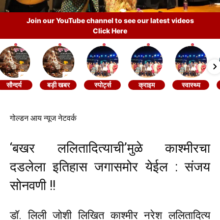
Join our YouTube channel to see our latest videos
Click Here
सौन्दर्य
बड़ी खबर
स्पोर्ट्स
क्राइम
स्वास्थ्य
‌गोल्डन आय न्यूज नेटवर्क
‘बखर ललितादित्याची‌’मुळे काश्मीरचा
दडलेला इतिहास जगासमोर येईल : संजय
सोनवणी !!
डॉ. लिली जोशी लिखित काश्मीर नरेश ललितादित्य