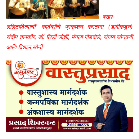
बखर
ललितादित्याची‌’ कादंबरीचे प्रकाशन करताना (डावीकडून)
संदीप तापकीर, डॉ. लिली जोशी, मंगला गोडबोले, संजय सोनवणी
आणि विशाल सोनी.