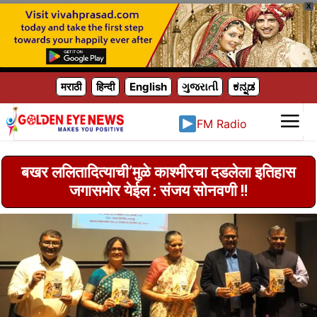
X
मराठी
हिन्दी
English
ગુજરાતી
ಕನ್ನಡ
FM Radio
बखर ललितादित्याची‌’मुळे काश्मीरचा दडलेला इतिहास
जगासमोर येईल : संजय सोनवणी !!