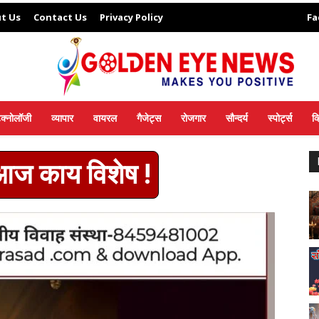
t Us
Contact Us
Privacy Policy
Fa
ेक्नोलॉजी
व्यापार
वायरल
गैजेट्स
रोजगार
सौन्दर्य
स्पोर्ट्स
व
 आज काय विशेष !