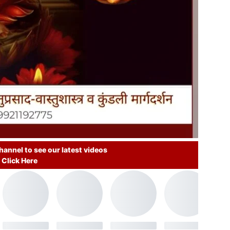
annel to see our latest videos
Click Here