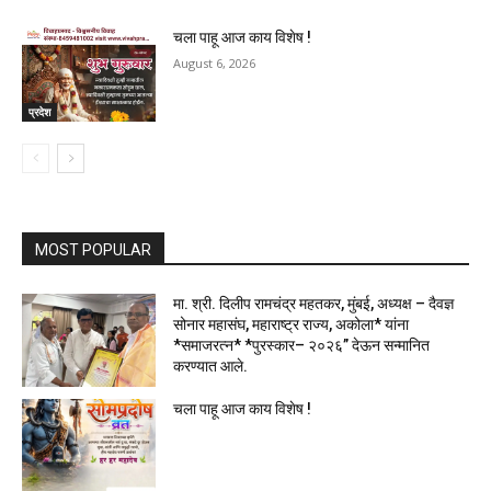
चला पाहू आज काय विशेष !
August 6, 2026
प्रदेश
MOST POPULAR
मा. श्री. दिलीप रामचंद्र महतकर, मुंबई, अध्यक्ष – दैवज्ञ
सोनार महासंघ, महाराष्ट्र राज्य, अकोला* यांना
*समाजरत्न* *पुरस्कार– २०२६” देऊन सन्मानित
करण्यात आले.
चला पाहू आज काय विशेष !