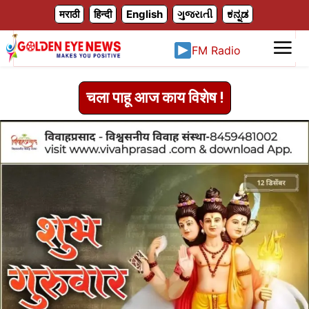
X
मराठी
हिन्दी
English
ગુજરાતી
ಕನ್ನಡ
FM Radio
चला पाहू आज काय विशेष !