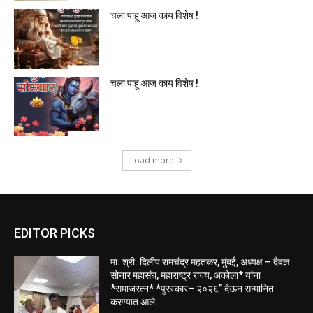
चला पाहू आज काय विशेष !
चला पाहू आज काय विशेष !
Load more
EDITOR PICKS
मा. श्री. दिलीप रामचंद्र महतकर, मुंबई, अध्यक्ष – दैवज्ञ
सोनार महासंघ, महाराष्ट्र राज्य, अकोला* यांना
*समाजरत्न* *पुरस्कार– २०२६” देऊन सन्मानित
करण्यात आले.