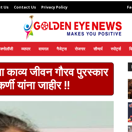
t Us
Contact Us
Privacy Policy
Fa
ेक्नोलॉजी
व्यापार
वायरल
गैजेट्स
रोजगार
सौन्दर्य
स्पोर्ट्स
व
चा काव्य जीवन गौरव पुरस्कार
्णी यांना जाहीर !!