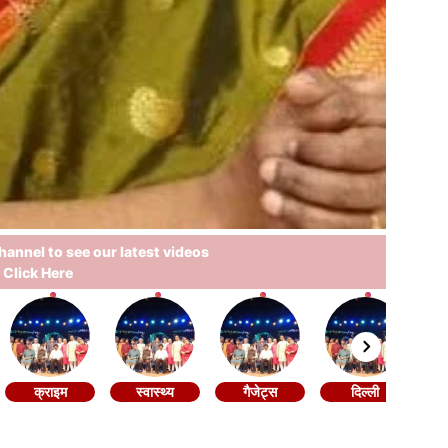
annel to see our latest videos
Click Here
क्राइम
स्वास्थ्य
गैजेट्स
दिल्ली