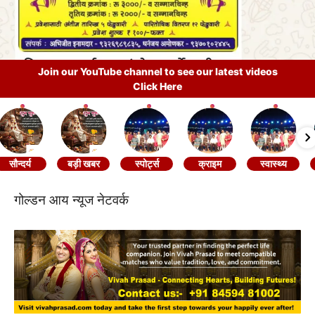
Join our YouTube channel to see our latest videos
Click Here
सौन्दर्य
बड़ी खबर
स्पोर्ट्स
क्राइम
स्वास्थ्य
गोल्डन आय न्यूज नेटवर्क