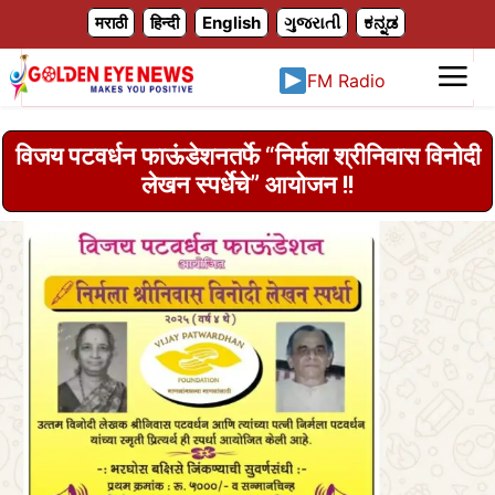
X
मराठी
हिन्दी
English
ગુજરાતી
ಕನ್ನಡ
FM Radio
विजय पटवर्धन फाऊंडेशनतर्फे “निर्मला श्रीनिवास विनोदी
लेखन स्पर्धेचे” आयोजन !!