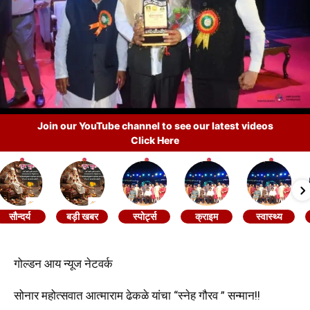
Join our YouTube channel to see our latest videos
Click Here
सौन्दर्य
बड़ी खबर
स्पोर्ट्स
क्राइम
स्वास्थ्य
गोल्डन आय न्यूज नेटवर्क
सोनार महोत्सवात आत्माराम ढेकळे यांचा “स्नेह गौरव ” सन्मान!!