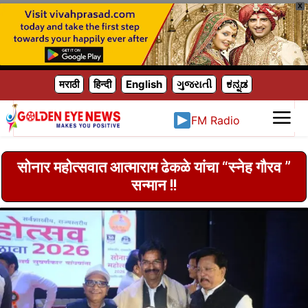
X
मराठी
हिन्दी
English
ગુજરાતી
ಕನ್ನಡ
FM Radio
सोनार महोत्सवात आत्माराम ढेकळे यांचा “स्नेह गौरव ”
सन्मान !!