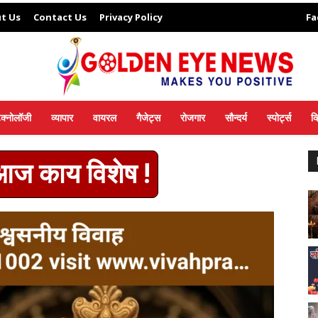
t Us
Contact Us
Privacy Policy
Fa
ेक्नोलॉजी
व्यापार
वायरल
गैजेट्स
रोजगार
सौन्दर्य
स्पोर्ट्स
व
 आज काय विशेष !