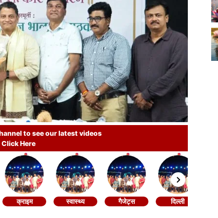
annel to see our latest videos
Click Here
क्राइम
स्वास्थ्य
गैजेट्स
दिल्ली