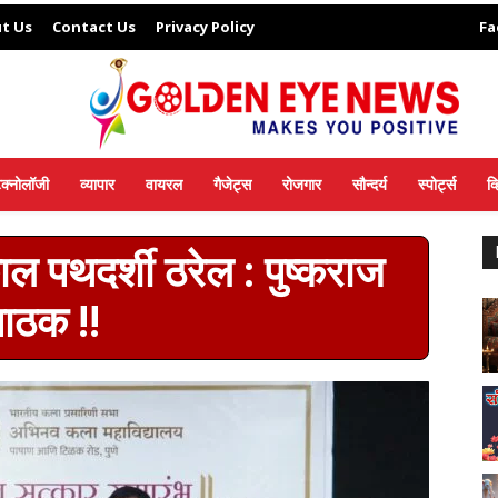
t Us
Contact Us
Privacy Policy
Fa
ेक्नोलॉजी
व्यापार
वायरल
गैजेट्स
रोजगार
सौन्दर्य
स्पोर्ट्स
व
ाल पथदर्शी ठरेल : पुष्कराज
पाठक !!