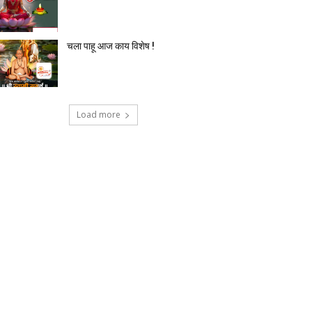
चला पाहू आज काय विशेष !
Load more
टेक्नोलॉजी
देश-विदेश
प्रदेश
बिज़नेस
मनोर