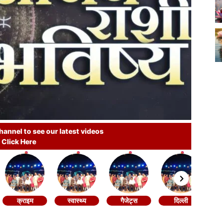
annel to see our latest videos
Click Here
क्राइम
स्वास्थ्य
गैजेट्स
दिल्ली