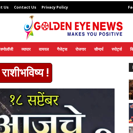
t Us
Contact Us
Privacy Policy
Fa
ेक्नोलॉजी
व्यापार
वायरल
गैजेट्स
रोजगार
सौन्दर्य
स्पोर्ट्स
व
राशीभविष्य !