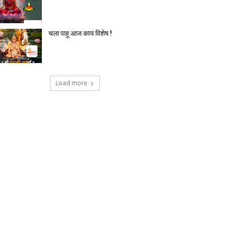
चला पाहू आज काय विशेष !
Load more
टेक्नोलॉजी
देश-विदेश
प्रदेश
बिज़नेस
मनोर