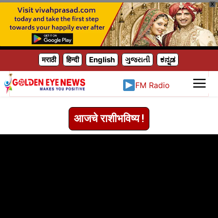
X
मराठी
हिन्दी
English
ગુજરાતી
ಕನ್ನಡ
FM Radio
आजचे राशीभविष्य !