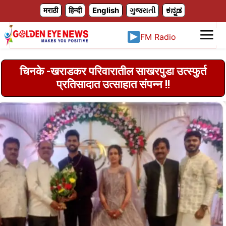
X
मराठी
हिन्दी
English
ગુજરાતી
ಕನ್ನಡ
FM Radio
चिनके -खराडकर परिवारातील साखरपुडा उत्स्फुर्त
प्रतिसादात उत्साहात संपन्न !!