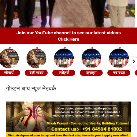
Join our YouTube channel to see our latest videos
Click Here
सौन्दर्य
बड़ी खबर
स्पोर्ट्स
क्राइम
स्वास्थ्य
गोल्डन आय न्यूज नेटवर्क