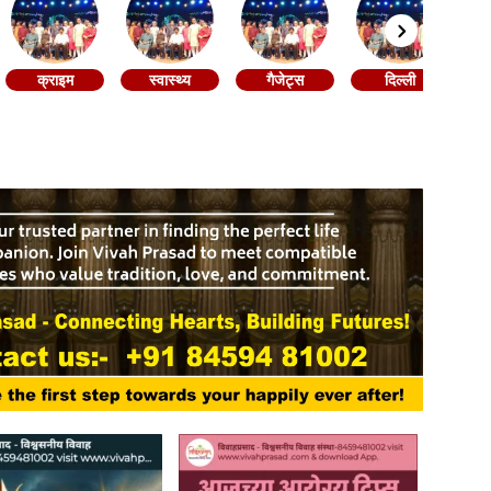
क्राइम
स्वास्थ्य
गैजेट्स
दिल्ली