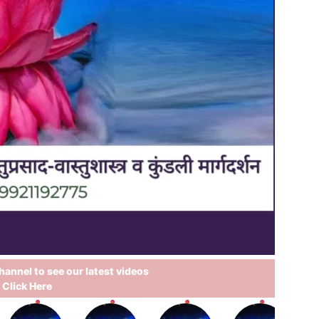
annel to see our latest videos
Click Here