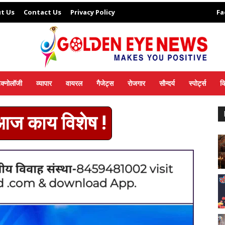
t Us
Contact Us
Privacy Policy
Fa
ेक्नोलॉजी
व्यापार
वायरल
गैजेट्स
रोजगार
सौन्दर्य
स्पोर्ट्स
व
 आज काय विशेष !