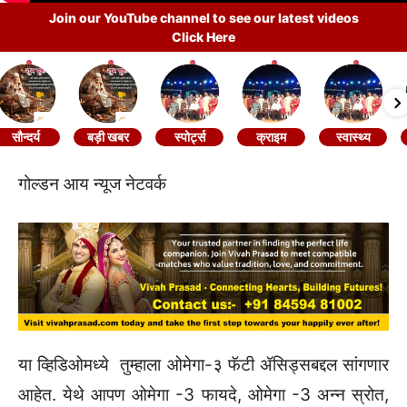
Join our YouTube channel to see our latest videos
Click Here
सौन्दर्य
बड़ी खबर
स्पोर्ट्स
क्राइम
स्वास्थ्य
गोल्डन आय न्यूज नेटवर्क
या व्हिडिओमध्ये तुम्हाला ओमेगा-३ फॅटी ॲसिड्सबद्दल सांगणार
आहेत. येथे आपण ओमेगा -3 फायदे, ओमेगा -3 अन्न स्रोत,