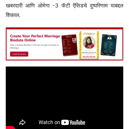
खबरदारी आणि ओमेगा -3 फॅटी ऍसिडचे दुष्परिणाम याबद्दल
शिकाल.