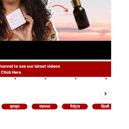
annel to see our latest videos
Click Here
क्राइम
स्वास्थ्य
गैजेट्स
दिल्ली