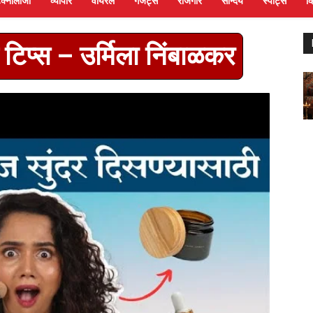
ेक्नोलॉजी
व्यापार
वायरल
गैजेट्स
रोजगार
सौन्दर्य
स्पोर्ट्स
व
 टिप्स – उर्मिला निंबाळकर