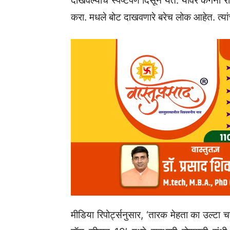
दाखवल्याचे स्पष्टपणे दिसून येते. यावर कंगना 
करा. मधले बोट दाखवणारे बरेच लोक आहेत. त्यांच
मीडिया रिपोर्ट्सनुसार, ‘तारक मेहता का उल्टा 