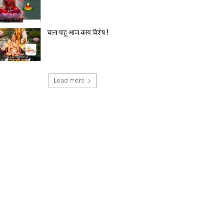
चला पाहू आज काय विशेष !
Load more
टेक्नोलॉजी
देश-विदेश
प्रदेश
बिज़नेस
मनोर