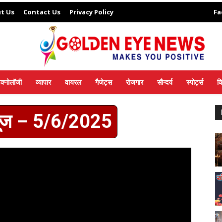
t Us
Contact Us
Privacy Policy
Fa
ेक्नोलॉजी
व्यापार
वायरल
गैजेट्स
रोजगार
सौन्दर्य
स्पोर्ट्स
व
्यूज – 5/6/2025