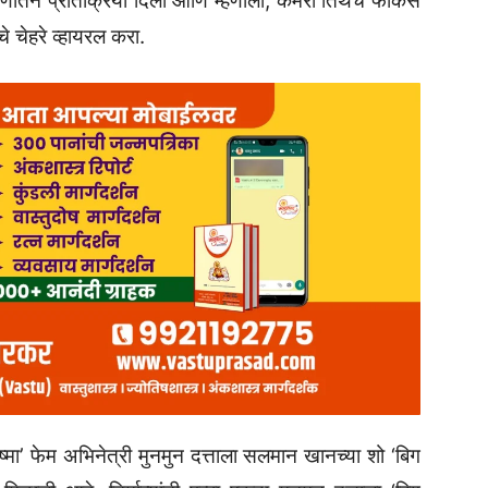
राणौतने प्रतिक्रिया दिली आणि म्हणाली, कॅमेरा तिथेच फोकस
े चेहरे व्हायरल करा.
चष्मा’ फेम अभिनेत्री मुनमुन दत्ताला सलमान खानच्या शो ‘बिग