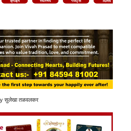
क्राइम
स्वास्थ्य
गैजेट्स
दिल्ली
 by सुलेखा तळवलकर