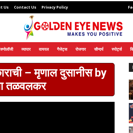
t Us
Contact Us
Privacy Policy
Fa
ेक्नोलॉजी
व्यापार
वायरल
गैजेट्स
रोजगार
सौन्दर्य
स्पोर्ट्स
व
राची – मृणाल दुसानीस by
खा तळवलकर