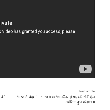
Next article
देने
‘भारत से विदेश ‘ – भारत मे बरसेगा डॉलर हो गई बडी सौदी द्दील
अमेरिका हुआ परेशान !!