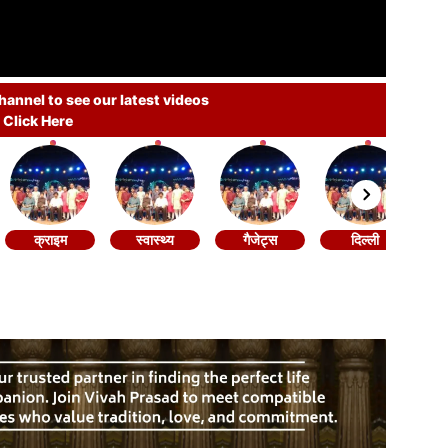
annel to see our latest videos
Click Here
क्राइम
स्वास्थ्य
गैजेट्स
दिल्ली