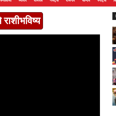
ेक्नोलॉजी
व्यापार
वायरल
गैजेट्स
रोजगार
सौन्दर्य
स्पोर्ट्स
व
राशीभविष्य